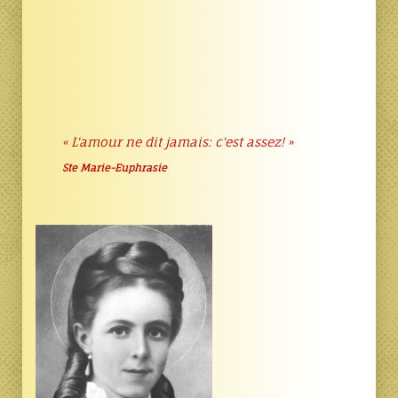
« L'amour ne dit jamais: c'est assez! »
Ste Marie-Euphrasie