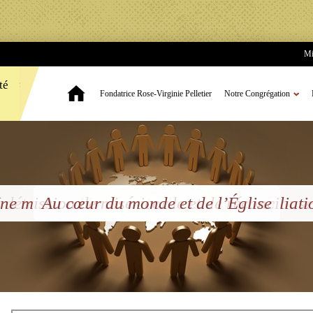
Mi
té
Fondatrice Rose-Virginie Pelletier
Notre Congrégation
 détresse... Une écoute divine... Une répon
ne mission de miséricorde et de réconciliati
Au cœur du monde et de l’Église