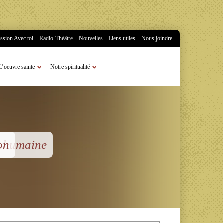
ssion Avec toi
Radio-Théâtre
Nouvelles
Liens utiles
Nous joindre
L’oeuvre sainte
Notre spiritualité
se humaine
on